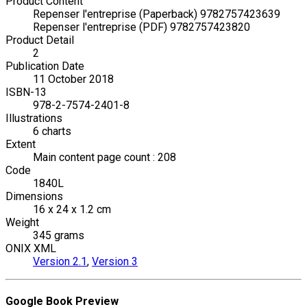
Product Content
Repenser l'entreprise (Paperback) 9782757423639
Repenser l'entreprise (PDF) 9782757423820
Product Detail
2
Publication Date
11 October 2018
ISBN-13
978-2-7574-2401-8
Illustrations
6 charts
Extent
Main content page count : 208
Code
1840L
Dimensions
16 x 24 x 1.2 cm
Weight
345 grams
ONIX XML
Version 2.1
,
Version 3
Google Book Preview