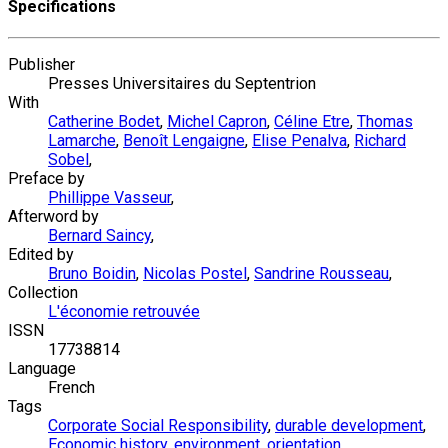
Specifications
Publisher
Presses Universitaires du Septentrion
With
Catherine Bodet
,
Michel Capron
,
Céline Etre
,
Thomas
Lamarche
,
Benoît Lengaigne
,
Elise Penalva
,
Richard
Sobel
,
Preface by
Phillippe Vasseur
,
Afterword by
Bernard Saincy
,
Edited by
Bruno Boidin
,
Nicolas Postel
,
Sandrine Rousseau
,
Collection
L'économie retrouvée
ISSN
17738814
Language
French
Tags
Corporate Social Responsibility
,
durable development
,
Economic history
,
environment
,
orientation