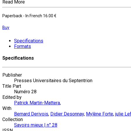
Read More
Paperback
- In French
16.00 €
Buy
Specifications
Formats
Specifications
Publisher
Presses Universitaires du Septentrion
Title Part
Numéro 28
Edited by
Patrick Martin-Mattera
,
With
Bernard Derivois
,
Didier Desonnay
,
Mylène Forte
,
julie L
Collection
Savoirs mieux | n° 28
ISSN