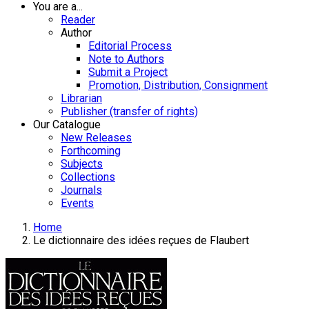
You are a...
Reader
Author
Editorial Process
Note to Authors
Submit a Project
Promotion, Distribution, Consignment
Librarian
Publisher (transfer of rights)
Our Catalogue
New Releases
Forthcoming
Subjects
Collections
Journals
Events
Home
Le dictionnaire des idées reçues de Flaubert