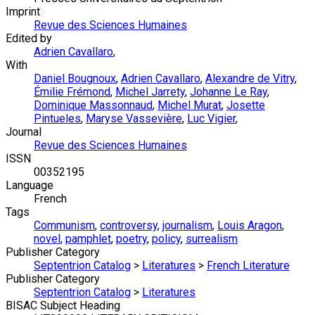
Imprint
Revue des Sciences Humaines
Edited by
Adrien Cavallaro
,
With
Daniel Bougnoux
,
Adrien Cavallaro
,
Alexandre de Vitry
,
Émilie Frémond
,
Michel Jarrety
,
Johanne Le Ray
,
Dominique Massonnaud
,
Michel Murat
,
Josette
Pintueles
,
Maryse Vassevière
,
Luc Vigier
,
Journal
Revue des Sciences Humaines
ISSN
00352195
Language
French
Tags
Communism
,
controversy
,
journalism
,
Louis Aragon
,
novel
,
pamphlet
,
poetry
,
policy
,
surrealism
Publisher Category
Septentrion Catalog
>
Literatures
>
French Literature
Publisher Category
Septentrion Catalog
>
Literatures
BISAC Subject Heading