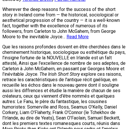
Wherever the deep reasons for the success of the short
story in Ireland come from — the historical, sociological or
aesthetical progression of the country — it is a well-known
fact, together with the excellence of numerous of its
followers, from Carleton to John McGahern, from George
Moore to the inevitable Joyce…
Read More
Que les raisons profondes doivent en être cherchées dans le
cheminement historique, sociologique ou esthétique du pays,
l'insigne fortune de la NOUVELLE en Irlande est un faIt
attesté, Ainsi que l'excellence de nombre de ses adeptes, de
Carleton à John McGahern, en passant par Georges Moore et
l'inévitable Joyce.
The Irish Short Story
explore ces raisons,
retrace les caractéristiques de l'antique récit gaélique, en
recueille les échos dans le nouveau genre dont il souligne
aussi les diffrences et étudie la manière de chacun de ses
créateurs, ceux qui viennent d'être nommés et quelques
autres: Le Fanu, le père du fantastique, les cousines
humoristes: Somerville and Ross, Seamus O'Kelly, Daniel
Corkery, Liam O'Flaherty, Frank O'Connor (le Tchekhov de
l'Irlande, au dire de Yeats), Sean O'Faolain, Samuel Beckett,
dont les premiers textes romanesques courts, réunis dans
More Pricks than Kicks
ont l'Irlande pour cadre et l'anglais