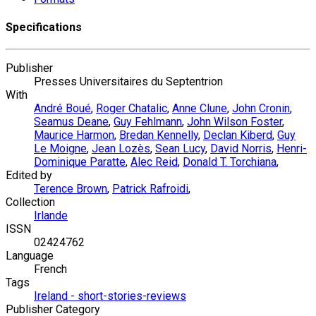
Specifications
Publisher
Presses Universitaires du Septentrion
With
André Boué
,
Roger Chatalic
,
Anne Clune
,
John Cronin
,
Seamus Deane
,
Guy Fehlmann
,
John Wilson Foster
,
Maurice Harmon
,
Bredan Kennelly
,
Declan Kiberd
,
Guy
Le Moigne
,
Jean Lozès
,
Sean Lucy
,
David Norris
,
Henri-
Dominique Paratte
,
Alec Reid
,
Donald T. Torchiana
,
Edited by
Terence Brown
,
Patrick Rafroidi
,
Collection
Irlande
ISSN
02424762
Language
French
Tags
Ireland - short-stories-reviews
Publisher Category