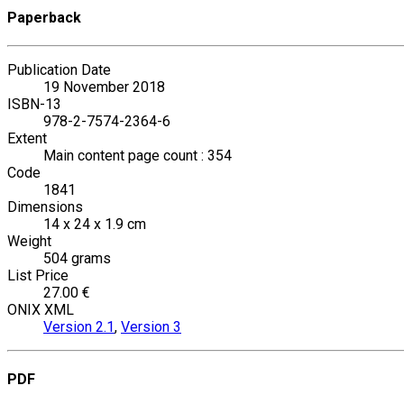
Paperback
Publication Date
19 November 2018
ISBN-13
978-2-7574-2364-6
Extent
Main content page count : 354
Code
1841
Dimensions
14 x 24 x 1.9 cm
Weight
504 grams
List Price
27.00 €
ONIX XML
Version 2.1
,
Version 3
PDF