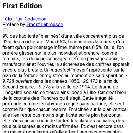
First Edition
Félix-Paul Codaccioni
Preface by
Ernest Labrousse
9% des habitants "bien nés" d'une ville concentrent plus de
92% de sa richesse. Mais 65%, fondus dans la masse, n'en
fixent qu'un pourcentage infime, même pas 0,5%. Ou, si l'on
préfère glisser sur le plan individuel et prendre, comme
témoins, les deux personnages clefs du paysage social, le
manufacturier et l'ouvrier, la sécheresse des chiffres apparaît
encore plus brutale. Un
industriel
"moyen" représente sur le
plan de la fortune enregistrée au moment de sa disparition: -
9.728 ouvriers
dans les années 1850, -
20.473
à la fin du
Second Empire, -
9.775
à la veille de 1914. Le drame de
l'inégalité sociale se trouve ainsi posé à Lille. Car c'est bien
de la capitale des Flandres qu'il s'agit. Cette inégalité
profonde comme les abysses règne sans partage; elle est
comme l'air que chacun respire. Enracinée sur le plan vertical,
elle n'en reste pas moins signifiante sur le plan horizontal;
elle s'insinue au coeur de toutes les classes sociales, des
plus puissantes aux moins affirmées. Et, c'est encore dans
les milieux populaires, qu'elle atteint ses plus étonnantes