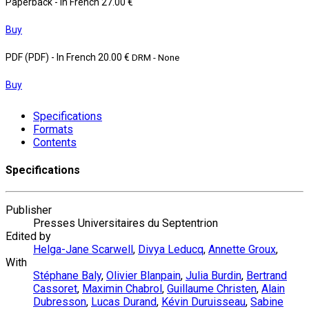
Paperback
- In French
27.00 €
Buy
PDF (PDF)
- In French
20.00 €
DRM - None
Buy
Specifications
Formats
Contents
Specifications
Publisher
Presses Universitaires du Septentrion
Edited by
Helga-Jane Scarwell
,
Divya Leducq
,
Annette Groux
,
With
Stéphane Baly
,
Olivier Blanpain
,
Julia Burdin
,
Bertrand
Cassoret
,
Maximin Chabrol
,
Guillaume Christen
,
Alain
Dubresson
,
Lucas Durand
,
Kévin Duruisseau
,
Sabine