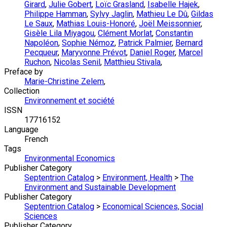
Girard
,
Julie Gobert
,
Loïc Grasland
,
Isabelle Hajek
,
Philippe Hamman
,
Sylvy Jaglin
,
Mathieu Le Dû
,
Gildas
Le Saux
,
Mathias Louis-Honoré
,
Joël Meissonnier
,
Gisèle Lila Miyagou
,
Clément Morlat
,
Constantin
Napoléon
,
Sophie Némoz
,
Patrick Palmier
,
Bernard
Pecqueur
,
Maryvonne Prévot
,
Daniel Roger
,
Marcel
Ruchon
,
Nicolas Senil
,
Matthieu Stivala
,
Preface by
Marie-Christine Zelem
,
Collection
Environnement et société
ISSN
17716152
Language
French
Tags
Environmental Economics
Publisher Category
Septentrion Catalog
>
Environment, Health
>
The
Environment and Sustainable Development
Publisher Category
Septentrion Catalog
>
Economical Sciences, Social
Sciences
Publisher Category