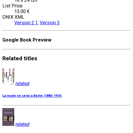
16 x 24 cm
List Price
15.00 €
ONIX XML
Version 2.1
,
Version 3
Google Book Preview
Related
titles
related
La mode en série à Berlin (1880-1914)
related