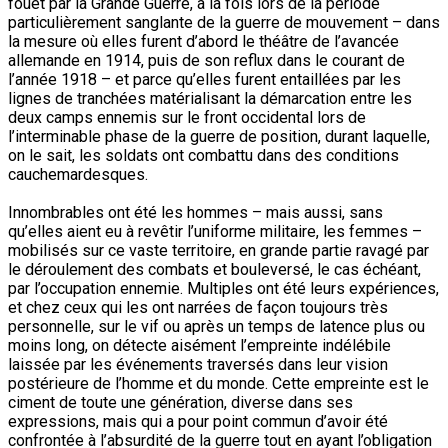
fouet par la Grande Guerre, à la fois lors de la période
particulièrement sanglante de la guerre de mouvement – dans
la mesure où elles furent d’abord le théâtre de l’avancée
allemande en 1914, puis de son reflux dans le courant de
l’année 1918 – et parce qu’elles furent entaillées par les
lignes de tranchées matérialisant la démarcation entre les
deux camps ennemis sur le front occidental lors de
l’interminable phase de la guerre de position, durant laquelle,
on le sait, les soldats ont combattu dans des conditions
cauchemardesques.
Innombrables ont été les hommes – mais aussi, sans
qu’elles aient eu à revêtir l’uniforme militaire, les femmes –
mobilisés sur ce vaste territoire, en grande partie ravagé par
le déroulement des combats et bouleversé, le cas échéant,
par l’occupation ennemie. Multiples ont été leurs expériences,
et chez ceux qui les ont narrées de façon toujours très
personnelle, sur le vif ou après un temps de latence plus ou
moins long, on détecte aisément l’empreinte indélébile
laissée par les événements traversés dans leur vision
postérieure de l’homme et du monde. Cette empreinte est le
ciment de toute une génération, diverse dans ses
expressions, mais qui a pour point commun d’avoir été
confrontée à l’absurdité de la guerre tout en ayant l’obligation