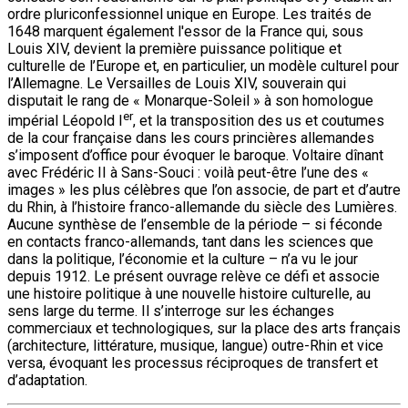
ordre pluriconfessionnel unique en Europe. Les traités de
1648 marquent également l'essor de la France qui, sous
Louis XIV, devient la première puissance politique et
culturelle de l’Europe et, en particulier, un modèle culturel pour
l’Allemagne. Le Versailles de Louis XIV, souverain qui
disputait le rang de « Monarque-Soleil » à son homologue
er
impérial Léopold I
, et la transposition des us et coutumes
de la cour française dans les cours princières allemandes
s’imposent d’office pour évoquer le baroque. Voltaire dînant
avec Frédéric II à Sans-Souci : voilà peut-être l’une des «
images » les plus célèbres que l’on associe, de part et d’autre
du Rhin, à l’histoire franco-allemande du siècle des Lumières.
Aucune synthèse de l’ensemble de la période – si féconde
en contacts franco-allemands, tant dans les sciences que
dans la politique, l’économie et la culture – n’a vu le jour
depuis 1912. Le présent ouvrage relève ce défi et associe
une histoire politique à une nouvelle histoire culturelle, au
sens large du terme. Il s’interroge sur les échanges
commerciaux et technologiques, sur la place des arts français
(architecture, littérature, musique, langue) outre-Rhin et vice
versa, évoquant les processus réciproques de transfert et
d’adaptation.