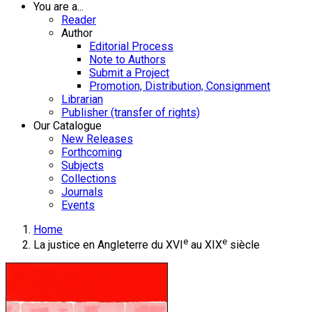
You are a...
Reader
Author
Editorial Process
Note to Authors
Submit a Project
Promotion, Distribution, Consignment
Librarian
Publisher (transfer of rights)
Our Catalogue
New Releases
Forthcoming
Subjects
Collections
Journals
Events
Home
e
e
La justice en Angleterre du XVI
au XIX
siècle