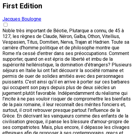
First Edition
Jacques Boulogne
Noble très important de Béotie, Plutarque a connu, de 45 à
127, les règnes de Claude, Néron, Galba, Othon, Vitellius,
Vespasien, Titus, Domitien, Nerva, Trajan at Hadrien. Toute sa
carrière d'homme politique et de philosophe montre que
Rome n'a cessé d'entrer dans ses préoccupations. Comment
supporter, quand on est épris de liberté et imbu de la
supériorité hellénistique, la domination d'étrangers? Plusieurs
séjours en Italie lui ont fait découvrir la société romaine et
permis de ouer de solides amitiés avec des personnages
puissants. C'est ainsi qu'il en arrive à porter sur ces barbares
qui occupent son pays depuis plus de deux siècles un
jugement plutôt favorable. Indépendamment du réalisme qui
l'incite à ne pas vouloir risquer de compromettre les bienfaits
de la paix romaine, il leur reconnaît des mérites fonciers et,
surtout, il croit retrouver presque partout l'influence de la
Grèce. En décrivant les vainqueurs comme des enfants de la
civilisation grecque, il panse les blessure d'amour-propre de
ses compatriotes. Mais, plus encore, il dépasse les clivages
ethniques afin de proposer à ses contemporains, grecs et