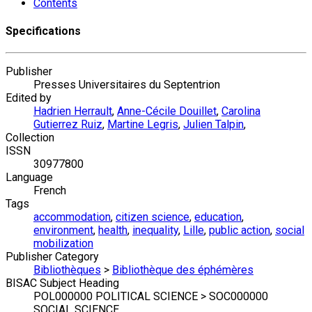
Contents
Specifications
Publisher
Presses Universitaires du Septentrion
Edited by
Hadrien Herrault
,
Anne-Cécile Douillet
,
Carolina
Gutierrez Ruiz
,
Martine Legris
,
Julien Talpin
,
Collection
ISSN
30977800
Language
French
Tags
accommodation
,
citizen science
,
education
,
environment
,
health
,
inequality
,
Lille
,
public action
,
social
mobilization
Publisher Category
Bibliothèques
>
Bibliothèque des éphémères
BISAC Subject Heading
POL000000 POLITICAL SCIENCE > SOC000000
SOCIAL SCIENCE