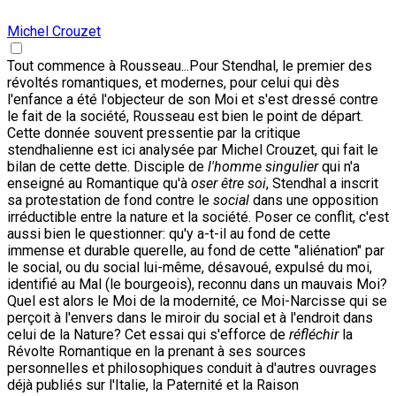
Michel Crouzet
Tout commence à Rousseau...Pour Stendhal, le premier des
révoltés romantiques, et modernes, pour celui qui dès
l'enfance a été l'objecteur de son Moi et s'est dressé contre
le fait de la société, Rousseau est bien le point de départ.
Cette donnée souvent pressentie par la critique
stendhalienne est ici analysée par Michel Crouzet, qui fait le
bilan de cette dette. Disciple de
l'homme singulier
qui n'a
enseigné au Romantique qu'à
oser être soi
, Stendhal a inscrit
sa protestation de fond contre le
social
dans une opposition
irréductible entre la nature et la société. Poser ce conflit, c'est
aussi bien le questionner: qu'y a-t-il au fond de cette
immense et durable querelle, au fond de cette "aliénation" par
le social, ou du social lui-même, désavoué, expulsé du moi,
identifié au Mal (le bourgeois), reconnu dans un mauvais Moi?
Quel est alors le Moi de la modernité, ce Moi-Narcisse qui se
perçoit à l'envers dans le miroir du social et à l'endroit dans
celui de la Nature? Cet essai qui s'efforce de
réfléchir
la
Révolte Romantique en la prenant à ses sources
personnelles et philosophiques conduit à d'autres ouvrages
déjà publiés sur l'Italie, la Paternité et la Raison