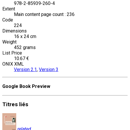
978-2-85939-260-4
Extent
Main content page count : 236
Code
224
Dimensions
16 x 24 cm
Weight
452 grams
List Price
10.67 €
ONIX XML
Version 2.1
,
Version 3
Google Book Preview
Titres
liés
related