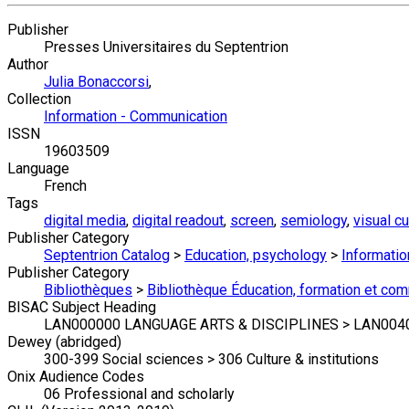
Publisher
Presses Universitaires du Septentrion
Author
Julia Bonaccorsi
,
Collection
Information - Communication
ISSN
19603509
Language
French
Tags
digital media
,
digital readout
,
screen
,
semiology
,
visual cu
Publisher Category
Septentrion Catalog
>
Education, psychology
>
Informati
Publisher Category
Bibliothèques
>
Bibliothèque Éducation, formation et co
BISAC Subject Heading
LAN000000 LANGUAGE ARTS & DISCIPLINES > LAN0040
Dewey (abridged)
300-399 Social sciences > 306 Culture & institutions
Onix Audience Codes
06 Professional and scholarly