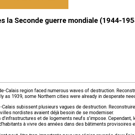
ès la Seconde guerre mondiale (1944-195
e-Calais region faced numerous waves of destruction. Reconstruc
arly as 1939, some Northern cities were already in desperate ne
de-Calais subissent plusieurs vagues de destruction. Reconstruir
villes nordistes avaient déjà besoin de se moderniser.
n d’infrastructures et de logements neufs s’impose. Cependant, le
abitants à vivre des années dans des bâtiments provisoires et 