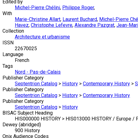
Edited by
Michel-Pierre Chélini
,
Philippe Roger
,
With
Marie-Christine Allart
,
Laurent Buchard
,
Michel-Pierre Chél
Havez
,
Christophe Lefevre
,
Alexandre Pazgrat
,
Jean-Mari
Collection
Architecture et urbanisme
ISSN
22670025
Language
French
Tags
Nord - Pas-de-Calais
Publisher Category
Septentrion Catalog
>
History
>
Contemporary History
>
S
Publisher Category
Septentrion Catalog
>
History
>
Contemporary History
Publisher Category
Septentrion Catalog
>
History
BISAC Subject Heading
HIS000000 HISTORY > HIS013000 HISTORY / Europe / F
Dewey (abridged)
900 History
Onix Audience Codes