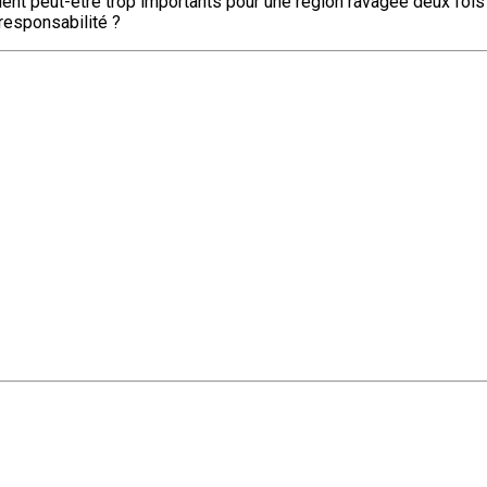
ient peut-être trop importants pour une région ravagée deux fois
responsabilité ?