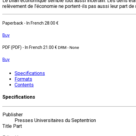
Le bilan économique semble tout aussi incertain. Les défis éta
relèvement de l’économie ne portent-ils pas aussi leur part de 
Paperback
- In French
28.00 €
Buy
PDF (PDF)
- In French
21.00 €
DRM - None
Buy
Specifications
Formats
Contents
Specifications
Publisher
Presses Universitaires du Septentrion
Title Part