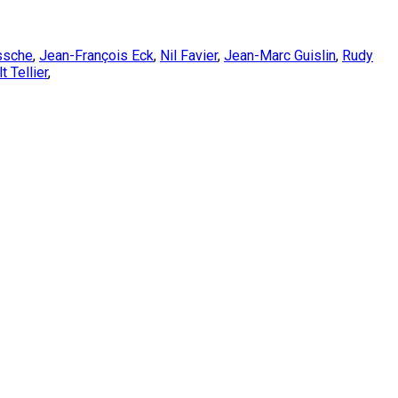
ssche
,
Jean-François Eck
,
Nil Favier
,
Jean-Marc Guislin
,
Rudy
t Tellier
,