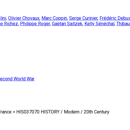
ini
,
Olivier Chovaux
,
Marc Coppin
,
Serge Curinier
,
Frédéric Debu
e Richez
,
Philippe Roger
,
Gaëtan Saitzek
,
Kelly Sénéchal
,
Thibaul
econd World War
rance > HIS037070 HISTORY / Modern / 20th Century