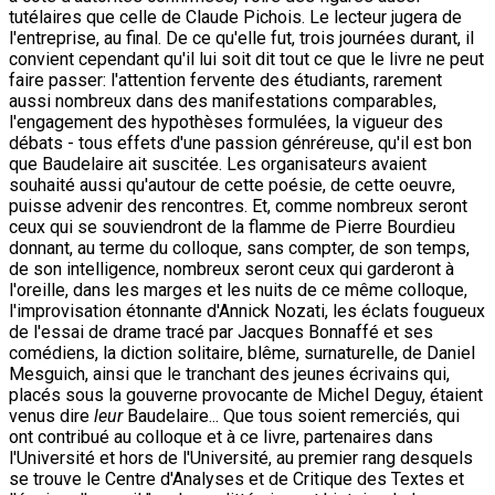
tutélaires que celle de Claude Pichois. Le lecteur jugera de
l'entreprise, au final. De ce qu'elle fut, trois journées durant, il
convient cependant qu'il lui soit dit tout ce que le livre ne peut
faire passer: l'attention fervente des étudiants, rarement
aussi nombreux dans des manifestations comparables,
l'engagement des hypothèses formulées, la vigueur des
débats - tous effets d'une passion génréreuse, qu'il est bon
que Baudelaire ait suscitée. Les organisateurs avaient
souhaité aussi qu'autour de cette poésie, de cette oeuvre,
puisse advenir des rencontres. Et, comme nombreux seront
ceux qui se souviendront de la flamme de Pierre Bourdieu
donnant, au terme du colloque, sans compter, de son temps,
de son intelligence, nombreux seront ceux qui garderont à
l'oreille, dans les marges et les nuits de ce même colloque,
l'improvisation étonnante d'Annick Nozati, les éclats fougueux
de l'essai de drame tracé par Jacques Bonnaffé et ses
comédiens, la diction solitaire, blême, surnaturelle, de Daniel
Mesguich, ainsi que le tranchant des jeunes écrivains qui,
placés sous la gouverne provocante de Michel Deguy, étaient
venus dire
leur
Baudelaire... Que tous soient remerciés, qui
ont contribué au colloque et à ce livre, partenaires dans
l'Université et hors de l'Université, au premier rang desquels
se trouve le Centre d'Analyses et de Critique des Textes et