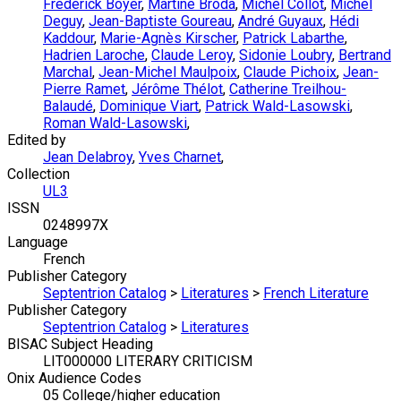
Frédérick Boyer
,
Martine Broda
,
Michel Collot
,
Michel
Deguy
,
Jean-Baptiste Goureau
,
André Guyaux
,
Hédi
Kaddour
,
Marie-Agnès Kirscher
,
Patrick Labarthe
,
Hadrien Laroche
,
Claude Leroy
,
Sidonie Loubry
,
Bertrand
Marchal
,
Jean-Michel Maulpoix
,
Claude Pichoix
,
Jean-
Pierre Ramet
,
Jérôme Thélot
,
Catherine Treilhou-
Balaudé
,
Dominique Viart
,
Patrick Wald-Lasowski
,
Roman Wald-Lasowski
,
Edited by
Jean Delabroy
,
Yves Charnet
,
Collection
UL3
ISSN
0248997X
Language
French
Publisher Category
Septentrion Catalog
>
Literatures
>
French Literature
Publisher Category
Septentrion Catalog
>
Literatures
BISAC Subject Heading
LIT000000 LITERARY CRITICISM
Onix Audience Codes
05 College/higher education