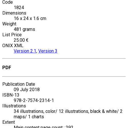
Code
1824
Dimensions
16 x 24 x 1.6 cm
Weight
481 grams
List Price
25.00 €
ONIX XML
Version 2.1
,
Version 3
PDF
Publication Date
09 July 2018
ISBN-13
978-2-7574-2314-1
Illustrations
34 illustrations, color/ 12 illustrations, black & white/ 2
maps/ 1 charts
Extent
Main content page count : 292