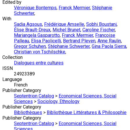
Edited by
Véronique Bontemps
,
Franck Mermier
,
Stéphanie
Schwerter
,
With
Sadia Agsous
,
Frédérique Amselle
,
Sobhi Boustani
,
Élise Brault-Dreux
,
Michel Brunet
,
Caroline Fischer
,
Mariangela Gasparotto
,
Franck Mermier
,
Françoise
Palleau
,
Elisa Paolicelli
,
Bertrand Pleven
,
Anne Raulin
,
Gregor Schuhen
,
Stéphanie Schwerter
,
Gina Paola Sierra
,
Christian von Tschilschke
,
Collection
Dialogues entre cultures
ISSN
24923389
Language
French
Publisher Category
Septentrion Catalog
>
Economical Sciences, Social
Sciences
>
Sociology, Ethnology
Publisher Category
Bibliothèques
>
Bibliothèque Littératures & Philosophie
Publisher Category
Septentrion Catalog
>
Economical Sciences, Social
Sciences