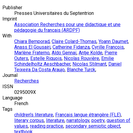
Publisher
Presses Universitaires du Septentrion
Imprint
Association Recherches pour une didactique et une
pédagogie du français (ARDPF)
With
Chiara Bemporad
,
Claire Colard-Thomas
,
Yoann Daumet
,
Anass El Gousairi
,
Catherine Fidanza
,
Cyrille François
,
Marlène Fraterno
,
Aldo Gennaï
,
Antje Kolde
,
Pierre
Outers
,
Estelle Riquois
,
Nicolas Rouvière
,
Emilie
Schindelholtz Aeschbacher
,
Nicolas Stilmant
,
Daniel
Teixeira Da Costa Araujo
,
Blanche Turck
,
Journal
Recherches
ISSN
0295009X
Language
French
Tags
children's literature
,
Français langue étrangère (FLE)
,
literary corpus
,
literature
,
narratology
,
poetry
,
question of
values
,
reading practice
,
secondary semiotic object
,
textbook