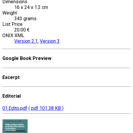
Dimensions
16 x 24 x 1.2 cm
Weight
343 grams
List Price
20.00 €
ONIX XML
Version 2.1
,
Version 3
Google Book Preview
Excerpt
Editorial
01.Edito.pdf
( pdf 101.38 KB )