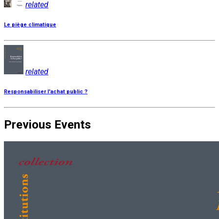
related
Le piège climatique
related
Responsabiliser l'achat public ?
Previous Events