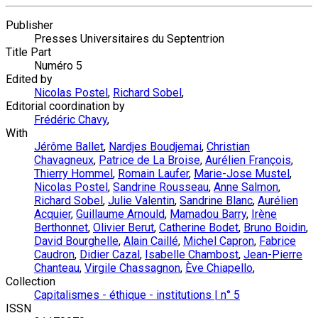
Publisher
Presses Universitaires du Septentrion
Title Part
Numéro 5
Edited by
Nicolas Postel
,
Richard Sobel
,
Editorial coordination by
Frédéric Chavy
,
With
Jérôme Ballet
,
Nardjes Boudjemai
,
Christian
Chavagneux
,
Patrice de La Broise
,
Aurélien François
,
Thierry Hommel
,
Romain Laufer
,
Marie-Jose Mustel
,
Nicolas Postel
,
Sandrine Rousseau
,
Anne Salmon
,
Richard Sobel
,
Julie Valentin
,
Sandrine Blanc
,
Aurélien
Acquier
,
Guillaume Arnould
,
Mamadou Barry
,
Irène
Berthonnet
,
Olivier Berut
,
Catherine Bodet
,
Bruno Boidin
,
David Bourghelle
,
Alain Caillé
,
Michel Capron
,
Fabrice
Caudron
,
Didier Cazal
,
Isabelle Chambost
,
Jean-Pierre
Chanteau
,
Virgile Chassagnon
,
Ève Chiapello
,
Collection
Capitalismes - éthique - institutions | n° 5
ISSN