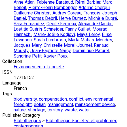
Anne Atlan
,
Fabienne Barataud
,
Rémi Barbier
,
Marc
Benoît
,
Pierre-Henri Bombenger
,
Adeline Cherqui
,
Guillaume Christen
,
Audrey Coreau
,
François-Joseph
Daniel
,
Thomas Debril
,
Hervé Dumez
,
Michèle Dupré
,
Sara Fernandez
,
Cécile Ferrieux
,
Alexandre Gaudin
,
Laetitia Guérin-Schneider
,
Fanny Guillet
,
Mourad
Hannachi
,
Marie-Joëlle Kodjovi
,
Maya Leroy
,
Élise
Levinson
,
Sarah Lumbroso
,
Marta Matias-Mendes
,
Jacques Mery
,
Christelle Morel-Journel
,
Renaud
Mousty
,
Jean-Baptiste Narcy
,
Dominique Paturel
,
Sandrine Petit
,
Xavier Poux
,
Collection
Environnement et société
ISSN
17716152
Language
French
Tags
biodiversity
,
compensation
,
conflict
,
environmental
foresight
,
eolian
,
management
,
management device
,
nature
,
shortage
,
territory
,
waste
,
water
Publisher Category
Bibliothèques
>
Bibliothèque Sociétés et problèmes
contemporains