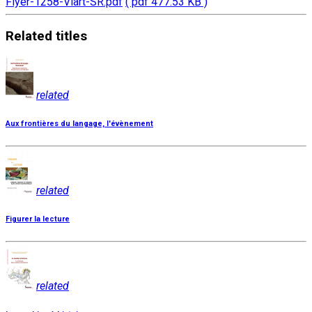
Flyer-1258-Viart-SR.pdf
( pdf 477.53 KB )
Related
titles
related
Aux frontières du langage, l'évènement
related
Figurer la lecture
related