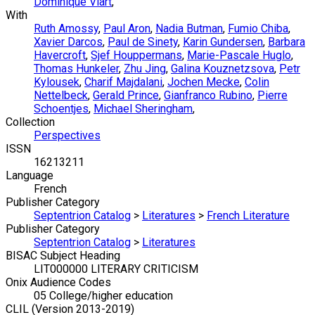
Dominique Viart
,
With
Ruth Amossy
,
Paul Aron
,
Nadia Butman
,
Fumio Chiba
,
Xavier Darcos
,
Paul de Sinety
,
Karin Gundersen
,
Barbara
Havercroft
,
Sjef Houppermans
,
Marie-Pascale Huglo
,
Thomas Hunkeler
,
Zhu Jing
,
Galina Kouznetzsova
,
Petr
Kylousek
,
Charif Majdalani
,
Jochen Mecke
,
Colin
Nettelbeck
,
Gerald Prince
,
Gianfranco Rubino
,
Pierre
Schoentjes
,
Michael Sheringham
,
Collection
Perspectives
ISSN
16213211
Language
French
Publisher Category
Septentrion Catalog
>
Literatures
>
French Literature
Publisher Category
Septentrion Catalog
>
Literatures
BISAC Subject Heading
LIT000000 LITERARY CRITICISM
Onix Audience Codes
05 College/higher education
CLIL (Version 2013-2019)