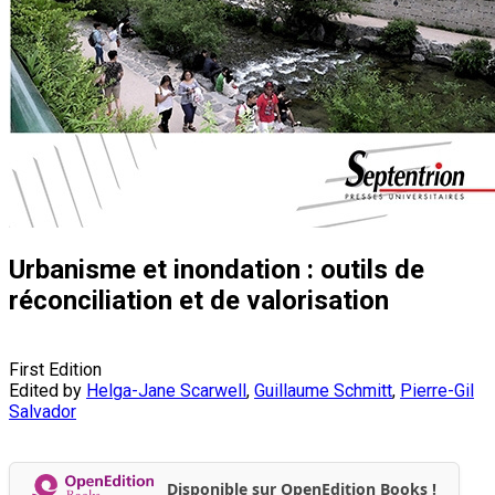
Urbanisme et inondation : outils de
réconciliation et de valorisation
First Edition
Edited by
Helga-Jane Scarwell
,
Guillaume Schmitt
,
Pierre-Gil
Salvador
Disponible sur OpenEdition Books !