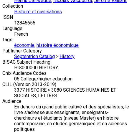
Henrik Uterwedde
,
Nicolas Vaicbourdt
,
Jérôme Vaillant
,
Collection
Histoire et civilisations
ISSN
12845655
Language
French
Tags
économie
,
histoire économique
Publisher Category
Septentrion Catalog
>
History
BISAC Subject Heading
HIS000000 HISTORY
Onix Audience Codes
05 College/higher education
CLIL (Version 2013-2019)
3377 HISTOIRE > 3080 SCIENCES HUMAINES ET
SOCIALES, LETTRES
Audience
En dehors du grand public cultivé et des spécialistes, le
livre s'adresse aux enseignants, enseignants-
chercheurs et étudiants (niveau Master) en histoire
contemporaine, en études germaniques et en sciences
politiques.