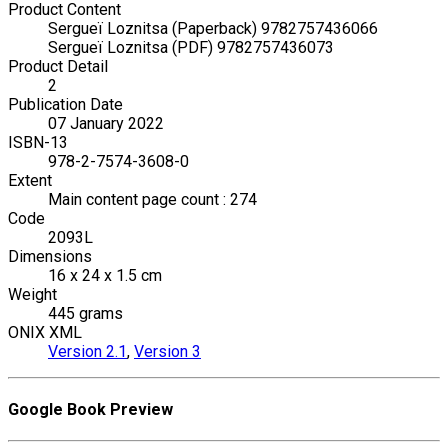
Product Content
Sergueï Loznitsa (Paperback) 9782757436066
Sergueï Loznitsa (PDF) 9782757436073
Product Detail
2
Publication Date
07 January 2022
ISBN-13
978-2-7574-3608-0
Extent
Main content page count : 274
Code
2093L
Dimensions
16 x 24 x 1.5 cm
Weight
445 grams
ONIX XML
Version 2.1
,
Version 3
Google Book Preview