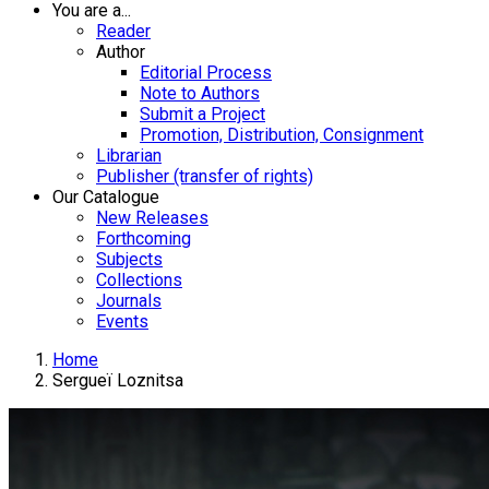
You are a...
Reader
Author
Editorial Process
Note to Authors
Submit a Project
Promotion, Distribution, Consignment
Librarian
Publisher (transfer of rights)
Our Catalogue
New Releases
Forthcoming
Subjects
Collections
Journals
Events
Home
Sergueï Loznitsa