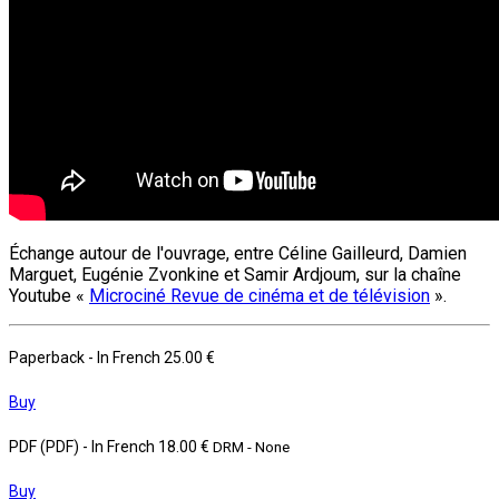
Échange autour de l'ouvrage, entre Céline Gailleurd, Damien
Marguet, Eugénie Zvonkine et Samir Ardjoum, sur la chaîne
Youtube «
Microciné Revue de cinéma et de télévision
».
Paperback
- In French
25.00 €
Buy
PDF (PDF)
- In French
18.00 €
DRM - None
Buy