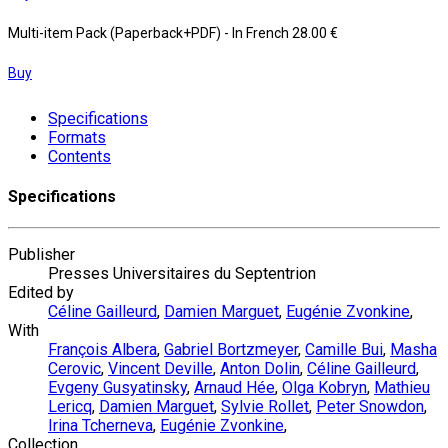
Multi-item Pack (Paperback+PDF)
- In French
28.00 €
Buy
Specifications
Formats
Contents
Specifications
Publisher
Presses Universitaires du Septentrion
Edited by
Céline Gailleurd
,
Damien Marguet
,
Eugénie Zvonkine
,
With
François Albera
,
Gabriel Bortzmeyer
,
Camille Bui
,
Masha
Cerovic
,
Vincent Deville
,
Anton Dolin
,
Céline Gailleurd
,
Evgeny Gusyatinsky
,
Arnaud Hée
,
Olga Kobryn
,
Mathieu
Lericq
,
Damien Marguet
,
Sylvie Rollet
,
Peter Snowdon
,
Irina Tcherneva
,
Eugénie Zvonkine
,
Collection