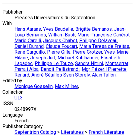
Publisher
Presses Universitaires du Septentrion
With
Hans Aaraas
,
Yves Baudelle
,
Brigitte Bernanos
,
Jean-
Loup Bernanos
,
William Bush
,
Marie-Françoise Canérot
,
Mario Carelli
,
Jacques Chabot
,
Philippe Delaveau
,
Daniel Durand
,
Claude Foucart
,
Maria Teresa de Freitas
,
René Garguillo
,
Pierre Gille
,
Pierre Grotzer
,
Yves-Marie
Hilaire
,
Joseph Jurt
,
Michael Kohlhauser
,
Elisabeth
Lagadec
,
Philippe Le Touzé
,
Sandra Nitrini
,
Montserrat
Parra i Alba
,
Benoit Pellistrandi
,
Mgr Pézeril Pierrette
Renard
,
André Séailles Sven Storelv
,
Alain Tallon
,
Edited by
Monique Gosselin
,
Max Milner
,
Collection
UL3
ISSN
0248997X
Language
French
Publisher Category
Septentrion Catalog
>
Literatures
>
French Literature