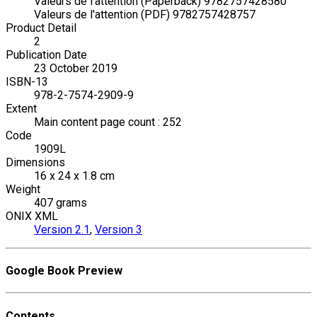
Valeurs de l'attention (Paperback) 9782757428580
Valeurs de l'attention (PDF) 9782757428757
Product Detail
2
Publication Date
23 October 2019
ISBN-13
978-2-7574-2909-9
Extent
Main content page count : 252
Code
1909L
Dimensions
16 x 24 x 1.8 cm
Weight
407 grams
ONIX XML
Version 2.1
,
Version 3
Google Book Preview
Contents