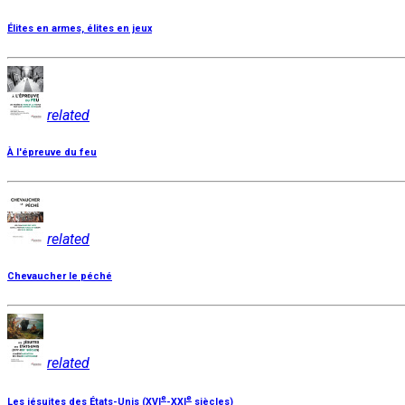
Élites en armes, élites en jeux
related
À l'épreuve du feu
related
Chevaucher le péché
related
e
e
Les jésuites des États-Unis (XVI
-XXI
siècles)