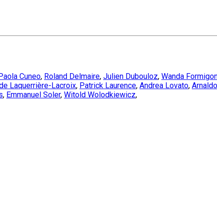
Paola Cuneo
,
Roland Delmaire
,
Julien Dubouloz
,
Wanda Formigoni
de Laquerrière-Lacroix
,
Patrick Laurence
,
Andrea Lovato
,
Arnald
s
,
Emmanuel Soler
,
Witold Wolodkiewicz
,