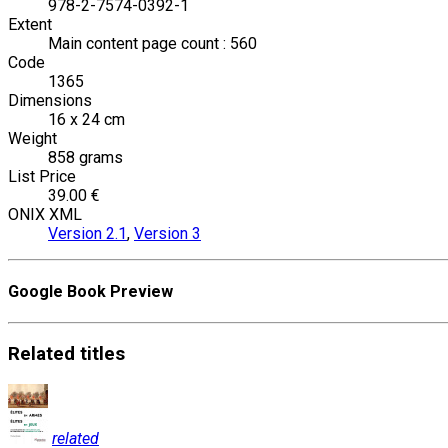
978-2-7574-0392-1
Extent
Main content page count : 560
Code
1365
Dimensions
16 x 24 cm
Weight
858 grams
List Price
39.00 €
ONIX XML
Version 2.1
,
Version 3
Google Book Preview
Related
titles
related