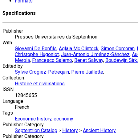
Formats
Specifications
Publisher
Presses Universitaires du Septentrion
With
Giovanni De Bonfils
,
Aglaia Mc Clintock
,
Simon Corcoran
,
Christophe Hugoniot
,
Juan-Antonio Jiménez-Sánchez
,
Au
Merola
,
Francesco Salerno
,
Benet Salway
,
Boudewijn Sirk
Edited by
Sylvie Crogiez-Pétrequin
,
Pierre Jaillette
,
Collection
Histoire et civilisations
ISSN
12845655
Language
French
Tags
Economic history
,
economy
Publisher Category
Septentrion Catalog
>
History
>
Ancient History
Publisher Category