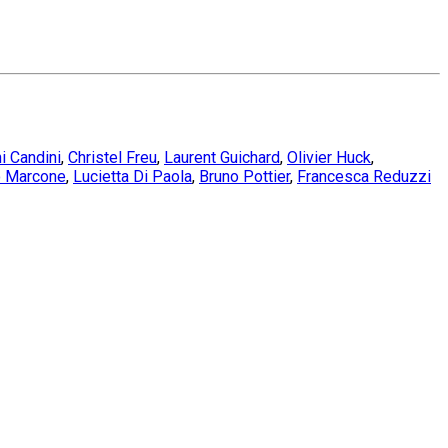
 Candini
,
Christel Freu
,
Laurent Guichard
,
Olivier Huck
,
o Marcone
,
Lucietta Di Paola
,
Bruno Pottier
,
Francesca Reduzzi