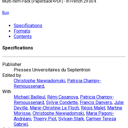
Multi-item Pack (Paperback+PDF)
- In French
29.00 €
Buy
Specifications
Formats
Contents
Specifications
Publisher
Presses Universitaires du Septentrion
Edited by
Christophe Niewiadomski
,
Patricia Champy-
Remoussenard
,
With
Michaël Bailleul
,
Rémi Casanova
,
Patricia Champy-
Remoussenard
,
Sylvie Condette
,
Francis Danvers
,
Julie
Deville
,
Marie-Christine Le Floch
,
Régis Malet
,
Martine
Morisse
,
Christophe Niewiadomski
,
Maria Pagoni-
Andréani
,
Thierry Piot
,
Sylvain Stark
,
Carmen Teresa
Gabriel
,