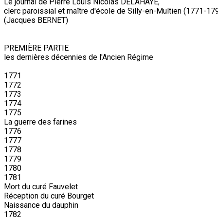
Le journal de Pierre Louis Nicolas DELAHAYE,
clerc paroissial et maître d'école de Silly-en-Multien (1771-17
(Jacques BERNET)
PREMIÈRE PARTIE
les dernières décennies de l'Ancien Régime
1771
1772
1773
1774
1775
La guerre des farines
1776
1777
1778
1779
1780
1781
Mort du curé Fauvelet
Réception du curé Bourget
Naissance du dauphin
1782