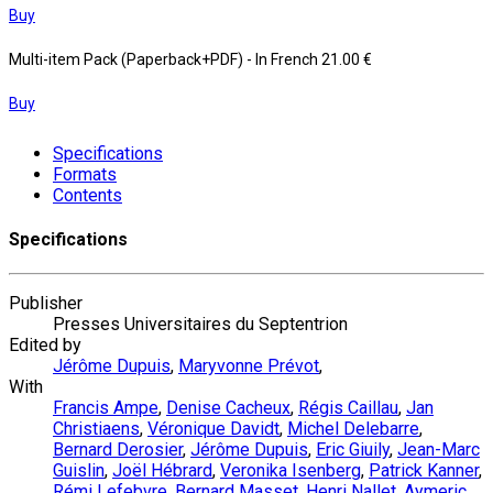
Buy
Multi-item Pack (Paperback+PDF)
- In French
21.00 €
Buy
Specifications
Formats
Contents
Specifications
Publisher
Presses Universitaires du Septentrion
Edited by
Jérôme Dupuis
,
Maryvonne Prévot
,
With
Francis Ampe
,
Denise Cacheux
,
Régis Caillau
,
Jan
Christiaens
,
Véronique Davidt
,
Michel Delebarre
,
Bernard Derosier
,
Jérôme Dupuis
,
Eric Giuily
,
Jean-Marc
Guislin
,
Joël Hébrard
,
Veronika Isenberg
,
Patrick Kanner
,
Rémi Lefebvre
,
Bernard Masset
,
Henri Nallet
,
Aymeric