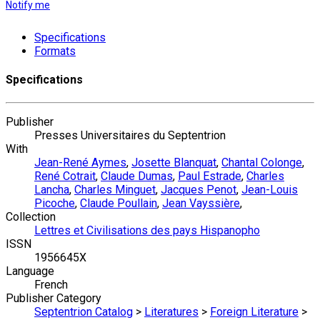
Notify me
Specifications
Formats
Specifications
Publisher
Presses Universitaires du Septentrion
With
Jean-René Aymes
,
Josette Blanquat
,
Chantal Colonge
,
René Cotrait
,
Claude Dumas
,
Paul Estrade
,
Charles
Lancha
,
Charles Minguet
,
Jacques Penot
,
Jean-Louis
Picoche
,
Claude Poullain
,
Jean Vayssière
,
Collection
Lettres et Civilisations des pays Hispanopho
ISSN
1956645X
Language
French
Publisher Category
Septentrion Catalog
>
Literatures
>
Foreign Literature
>