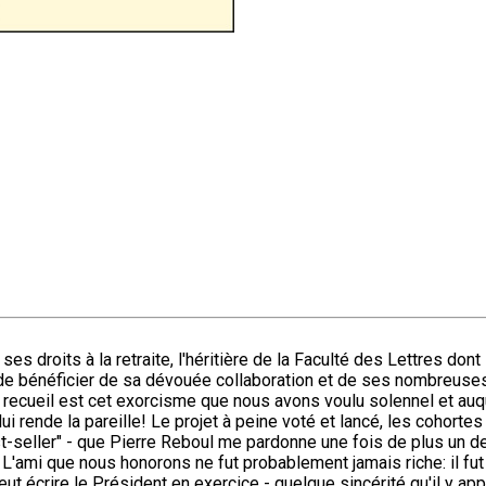
 droits à la retraite, l'héritière de la Faculté des Lettres dont 
t de bénéficier de sa dévouée collaboration et de ses nombreuses
nt recueil est cet exorcisme que nous avons voulu solennel et au
ui rende la pareille! Le projet à peine voté et lancé, les cohorte
t-seller" - que Pierre Reboul me pardonne une fois de plus un d
'ami que nous honorons ne fut probablement jamais riche: il fut tou
t écrire le Président en exercice - quelque sincérité qu'il y app