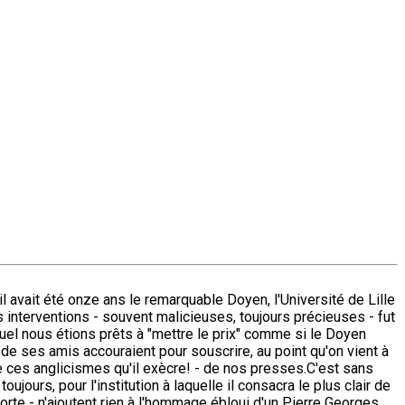
il avait été onze ans le remarquable Doyen, l'Université de Lille
 interventions - souvent malicieuses, toujours précieuses - fut
quel nous étions prêts à "mettre le prix" comme si le Doyen
s de ses amis accouraient pour souscrire, au point qu'on vient à
e ces anglicismes qu'il exècre! - de nos presses.C'est sans
jours, pour l'institution à laquelle il consacra le plus clair de
orte - n'ajoutent rien à l'hommage ébloui d'un Pierre Georges