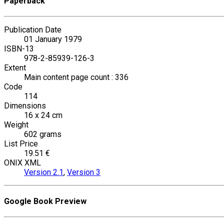
Paperback
Publication Date
01 January 1979
ISBN-13
978-2-85939-126-3
Extent
Main content page count : 336
Code
114
Dimensions
16 x 24 cm
Weight
602 grams
List Price
19.51 €
ONIX XML
Version 2.1
,
Version 3
Google Book Preview