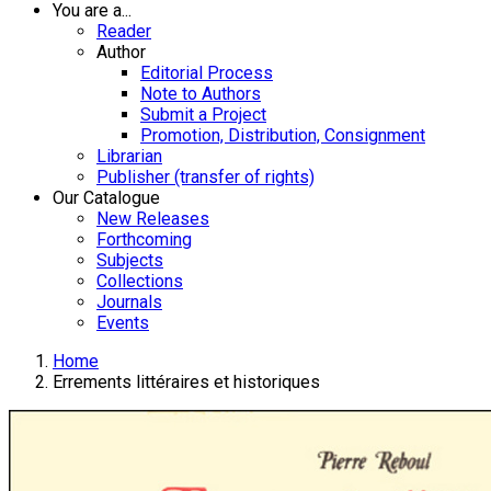
You are a...
Reader
Author
Editorial Process
Note to Authors
Submit a Project
Promotion, Distribution, Consignment
Librarian
Publisher (transfer of rights)
Our Catalogue
New Releases
Forthcoming
Subjects
Collections
Journals
Events
Home
Errements littéraires et historiques