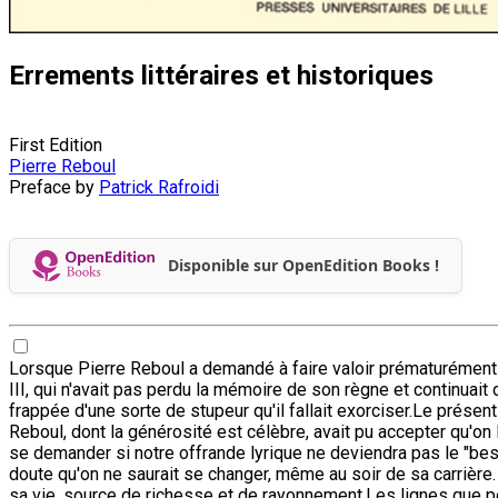
Errements littéraires et historiques
First Edition
Pierre Reboul
Preface by
Patrick Rafroidi
Disponible sur OpenEdition Books !
Lorsque Pierre Reboul a demandé à faire valoir prématurément ses
III, qui n'avait pas perdu la mémoire de son règne et continuai
frappée d'une sorte de stupeur qu'il fallait exorciser.Le prése
Reboul, dont la générosité est célèbre, avait pu accepter qu'on l
se demander si notre offrande lyrique ne deviendra pas le "bes
doute qu'on ne saurait se changer, même au soir de sa carrière. L
sa vie, source de richesse et de rayonnement.Les lignes que peu