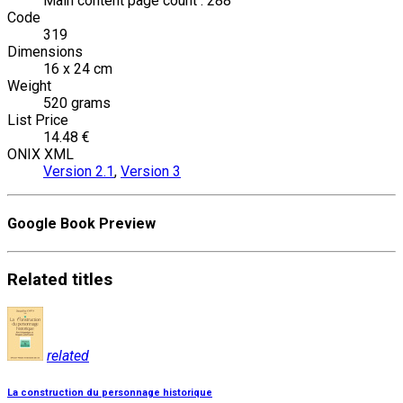
Main content page count : 288
Code
319
Dimensions
16 x 24 cm
Weight
520 grams
List Price
14.48 €
ONIX XML
Version 2.1
,
Version 3
Google Book Preview
Related
titles
related
La construction du personnage historique