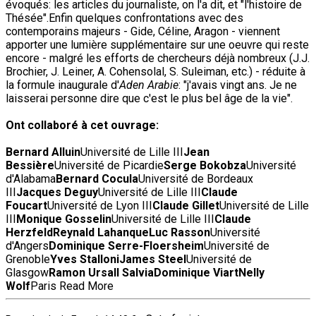
évoqués: les articles du journaliste, on l'a dit, et "l'histoire de
Thésée".Enfin quelques confrontations avec des
contemporains majeurs - Gide, Céline, Aragon - viennent
apporter une lumière supplémentaire sur une oeuvre qui reste
encore - malgré les efforts de chercheurs déjà nombreux (J.J.
Brochier, J. Leiner, A. Cohensolal, S. Suleiman, etc.) - réduite à
la formule inaugurale d'
Aden Arabie
: "j'avais vingt ans. Je ne
laisserai personne dire que c'est le plus bel âge de la vie".
Ont collaboré à cet ouvrage:
Bernard Alluin
Université de Lille III
Jean
Bessière
Université de Picardie
Serge Bokobza
Université
d'Alabama
Bernard Cocula
Université de Bordeaux
III
Jacques Deguy
Université de Lille III
Claude
Foucart
Université de Lyon III
Claude Gillet
Université de Lille
III
Monique Gosselin
Université de Lille III
Claude
Herzfeld
Reynald Lahanque
Luc Rasson
Université
d'Angers
Dominique Serre-Floersheim
Université de
Grenoble
Yves Stalloni
James Steel
Université de
Glasgow
Ramon Ursall Salvia
Dominique Viart
Nelly
Wolf
Paris
Read More