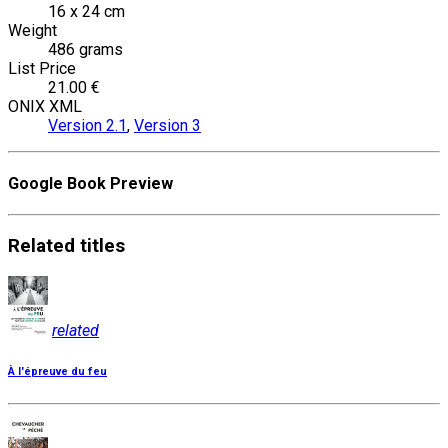
16 x 24 cm
Weight
486 grams
List Price
21.00 €
ONIX XML
Version 2.1
,
Version 3
Google Book Preview
Related
titles
related
À l'épreuve du feu