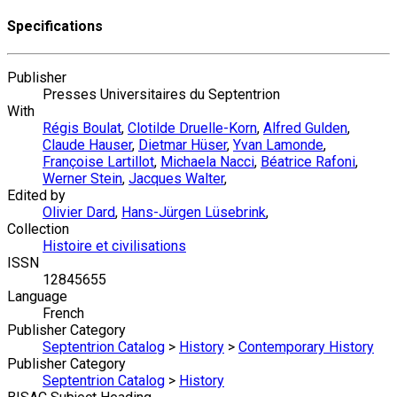
Specifications
Publisher
Presses Universitaires du Septentrion
With
Régis Boulat
,
Clotilde Druelle-Korn
,
Alfred Gulden
,
Claude Hauser
,
Dietmar Hüser
,
Yvan Lamonde
,
Françoise Lartillot
,
Michaela Nacci
,
Béatrice Rafoni
,
Werner Stein
,
Jacques Walter
,
Edited by
Olivier Dard
,
Hans-Jürgen Lüsebrink
,
Collection
Histoire et civilisations
ISSN
12845655
Language
French
Publisher Category
Septentrion Catalog
>
History
>
Contemporary History
Publisher Category
Septentrion Catalog
>
History