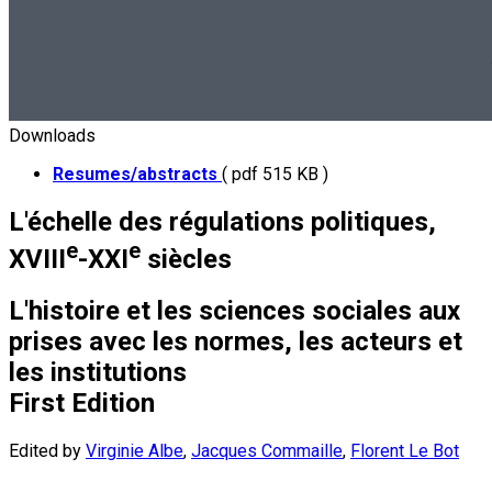
Downloads
Resumes/abstracts
( pdf 515 KB )
L'échelle des régulations politiques,
e
e
XVIII
-XXI
siècles
L'histoire et les sciences sociales aux
prises avec les normes, les acteurs et
les institutions
First Edition
Edited by
Virginie Albe
,
Jacques Commaille
,
Florent Le Bot