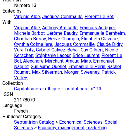
Numéro 13
Edited by
Virginie Albe
,
Jacques Commaille
,
Florent Le Bot
,
With
Virginie Albe
,
Anthony Amicelle
,
François Audigier
,
Michela Barbot
,
Jérôme Baudry
,
Emmanuelle Bernheim
,
Christian Bessy
,
Hervé Champin
,
Élisabeth Claverie
,
Cynthia Colmellere
,
Jacques Commaille
,
Claude Didry
,
Vera Fritz
,
Gabriel Galvez-Behar
,
Guy Gilbert
,
Nicole
Kerschen
,
Stéphanie Lacour
,
Brice Laurent
,
Florent Le
Bot
,
Alexandre Marchant
,
Arnaud Mias
,
Emmanuel
Naquet
,
Guillaume Ouellet
,
Emmanuelle Perin
,
Rachel
Roumet
,
Max Silverman
,
Morgan Sweeney
,
Patrick
Verley
,
Collection
Capitalismes - éthique - institutions | n° 13
ISSN
21178070
Language
French
Publisher Category
Septentrion Catalog
>
Economical Sciences, Social
Sciences
>
Economy, management, marketing,