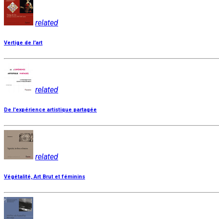
related
Vertige de l'art
related
De l'expérience artistique partagée
related
Végétalité, Art Brut et féminins