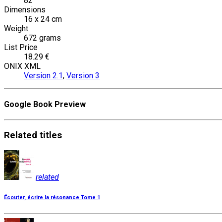
82
Dimensions
16 x 24 cm
Weight
672 grams
List Price
18.29 €
ONIX XML
Version 2.1
,
Version 3
Google Book Preview
Related
titles
related
Écouter, écrire la résonance Tome 1