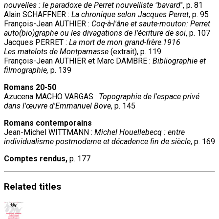
nouvelles : le paradoxe de Perret nouvelliste "bavard
", p. 81
Alain SCHAFFNER :
La chronique selon Jacques Perret
, p. 95
François-Jean AUTHIER :
Coq-à-l'âne et saute-mouton: Perret
auto(bio)graphe ou les divagations de l'écriture de soi
, p. 107
Jacques PERRET :
La mort de mon grand-frère
.
1916
Les matelots de Montparnasse
(extrait), p. 119
François-Jean AUTHIER et Marc DAMBRE :
Bibliographie et
filmographie,
p. 139
Romans 20-50
Azucena MACHO VARGAS :
Topographie de l'espace privé
dans l'œuvre d'Emmanuel Bove
, p. 145
Romans contemporains
Jean-Michel WITTMANN :
Michel Houellebecq : entre
individualisme postmoderne et décadence fin de siècle
, p. 169
Comptes rendus,
p. 177
Related
titles