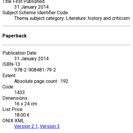
Title First Published
31 January 2014
Subject Scheme Identifier Code
Thema subject category: Literature: history and criticism
Paperback
Publication Date
31 January 2014
ISBN-13
978-2-908481-79-2
Extent
Absolute page count : 192
Code
1433
Dimensions
16 x 24 cm
List Price
18.00 €
ONIX XML
Version 2.1
,
Version 3