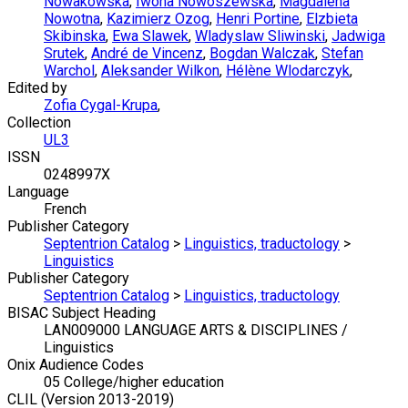
Nowakowska
,
Iwona Nowoszewska
,
Magdalena
Nowotna
,
Kazimierz Ozog
,
Henri Portine
,
Elzbieta
Skibinska
,
Ewa Slawek
,
Wladyslaw Sliwinski
,
Jadwiga
Srutek
,
André de Vincenz
,
Bogdan Walczak
,
Stefan
Warchol
,
Aleksander Wilkon
,
Hélène Wlodarczyk
,
Edited by
Zofia Cygal-Krupa
,
Collection
UL3
ISSN
0248997X
Language
French
Publisher Category
Septentrion Catalog
>
Linguistics, traductology
>
Linguistics
Publisher Category
Septentrion Catalog
>
Linguistics, traductology
BISAC Subject Heading
LAN009000 LANGUAGE ARTS & DISCIPLINES /
Linguistics
Onix Audience Codes
05 College/higher education
CLIL (Version 2013-2019)