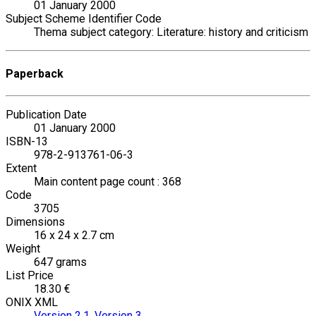
01 January 2000
Subject Scheme Identifier Code
Thema subject category: Literature: history and criticism
Paperback
Publication Date
01 January 2000
ISBN-13
978-2-913761-06-3
Extent
Main content page count : 368
Code
3705
Dimensions
16 x 24 x 2.7 cm
Weight
647 grams
List Price
18.30 €
ONIX XML
Version 2.1
,
Version 3