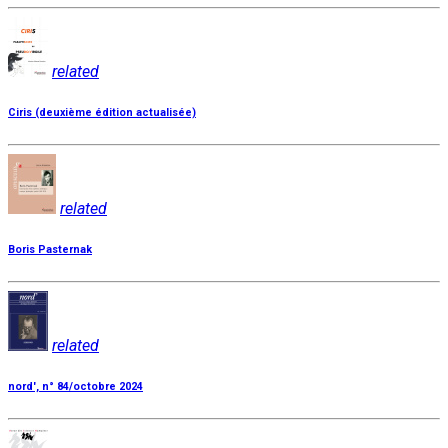
related
Ciris (deuxième édition actualisée)
related
Boris Pasternak
related
nord', n° 84/octobre 2024