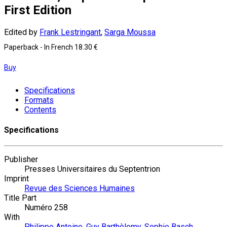
First Edition
Edited by
Frank Lestringant
,
Sarga Moussa
Paperback
- In French
18.30 €
Buy
Specifications
Formats
Contents
Specifications
Publisher
Presses Universitaires du Septentrion
Imprint
Revue des Sciences Humaines
Title Part
Numéro 258
With
Philippe Antoine
,
Guy Barthèlemy
,
Sophie Basch
,