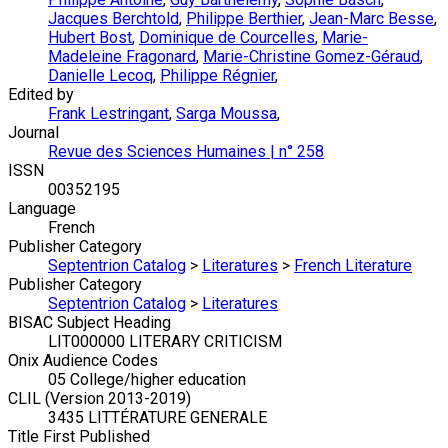
Jacques Berchtold
,
Philippe Berthier
,
Jean-Marc Besse
,
Hubert Bost
,
Dominique de Courcelles
,
Marie-
Madeleine Fragonard
,
Marie-Christine Gomez-Géraud
,
Danielle Lecoq
,
Philippe Régnier
,
Edited by
Frank Lestringant
,
Sarga Moussa
,
Journal
Revue des Sciences Humaines | n° 258
ISSN
00352195
Language
French
Publisher Category
Septentrion Catalog
>
Literatures
>
French Literature
Publisher Category
Septentrion Catalog
>
Literatures
BISAC Subject Heading
LIT000000 LITERARY CRITICISM
Onix Audience Codes
05 College/higher education
CLIL (Version 2013-2019)
3435 LITTÉRATURE GENERALE
Title First Published