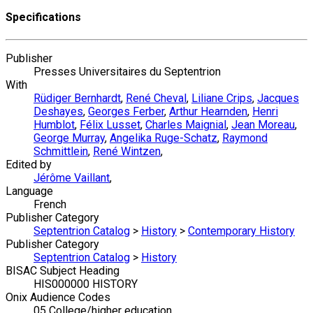
Specifications
Publisher
Presses Universitaires du Septentrion
With
Rüdiger Bernhardt
,
René Cheval
,
Liliane Crips
,
Jacques
Deshayes
,
Georges Ferber
,
Arthur Hearnden
,
Henri
Humblot
,
Félix Lusset
,
Charles Maignial
,
Jean Moreau
,
George Murray
,
Angelika Ruge-Schatz
,
Raymond
Schmittlein
,
René Wintzen
,
Edited by
Jérôme Vaillant
,
Language
French
Publisher Category
Septentrion Catalog
>
History
>
Contemporary History
Publisher Category
Septentrion Catalog
>
History
BISAC Subject Heading
HIS000000 HISTORY
Onix Audience Codes
05 College/higher education