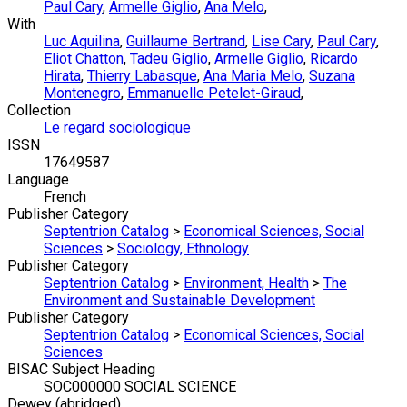
Paul Cary
,
Armelle Giglio
,
Ana Melo
,
With
Luc Aquilina
,
Guillaume Bertrand
,
Lise Cary
,
Paul Cary
,
Eliot Chatton
,
Tadeu Giglio
,
Armelle Giglio
,
Ricardo
Hirata
,
Thierry Labasque
,
Ana Maria Melo
,
Suzana
Montenegro
,
Emmanuelle Petelet-Giraud
,
Collection
Le regard sociologique
ISSN
17649587
Language
French
Publisher Category
Septentrion Catalog
>
Economical Sciences, Social
Sciences
>
Sociology, Ethnology
Publisher Category
Septentrion Catalog
>
Environment, Health
>
The
Environment and Sustainable Development
Publisher Category
Septentrion Catalog
>
Economical Sciences, Social
Sciences
BISAC Subject Heading
SOC000000 SOCIAL SCIENCE
Dewey (abridged)