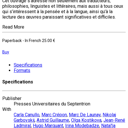
Cet ouvrage s’adresse non seulement aux traducteurs,
philosophies, linguistes et littéraires, mais aussi à tous ceux
qui s’intéressent à la pensée et à la langue, ainsi qu’à la
lecture des œuvres paraissant significatives et difficiles.
Read More
Paperback
- In French
25.00 €
Buy
Specifications
Formats
Specifications
Publisher
Presses Universitaires du Septentrion
With
Carla Canullo
,
Marc Crépon
,
Marc De Launay
,
Nikolaj
Garbovskij
,
Astrid Guillaume
,
Olga Kostikova
,
Jean-René
Ladmiral
,
Hugo Marquant
,
Irina Modebadze
,
Natal'ja