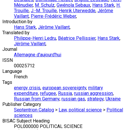
Ménudier
,
M. Schulz
,
Gwénola Sebaux
,
Hans Stark
,
H.
Trouille
,
J.-M. Trouille
,
Henrik Uterwedde
,
Jérôme
Vaillant
,
Pierre-Frédéric Weber
,
Introduction by
Hans Stark
,
Jérôme Vaillant
,
Translated by
Philippe-Henri Ledru
,
Béatrice Pellissier
,
Hans Stark
,
Jérôme Vaillant
,
Journal
Allemagne d'aujourd'hui
ISSN
00025712
Language
French
Tags
energy crisis
,
european sovereignty
,
military
expenditure
,
refugee
,
Russia
,
russian aggression
,
Russian from Germany
,
russian gas
,
strategy
,
Ukraine
Publisher Category
Septentrion Catalog
>
Law, political science
>
Political
sciences
BISAC Subject Heading
POL000000 POLITICAL SCIENCE