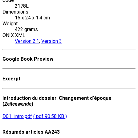
Code
2178L
Dimensions
16 x 24 x 1.4 cm
Weight
422 grams
ONIX XML
Version 2.1
,
Version 3
Google Book Preview
Excerpt
Introduction du dossier. Changement d'époque
(
Zeitenwende
)
D01_intro.pdf
( pdf 90.58 KB )
Résumés articles AA243