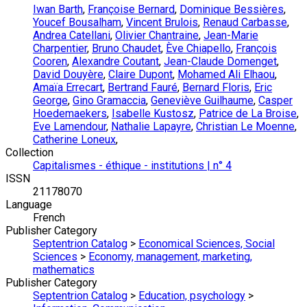
Iwan Barth
,
Françoise Bernard
,
Dominique Bessières
,
Youcef Bousalham
,
Vincent Brulois
,
Renaud Carbasse
,
Andrea Catellani
,
Olivier Chantraine
,
Jean-Marie
Charpentier
,
Bruno Chaudet
,
Ève Chiapello
,
François
Cooren
,
Alexandre Coutant
,
Jean-Claude Domenget
,
David Douyère
,
Claire Dupont
,
Mohamed Ali Elhaou
,
Amaïa Errecart
,
Bertrand Fauré
,
Bernard Floris
,
Eric
George
,
Gino Gramaccia
,
Geneviève Guilhaume
,
Casper
Hoedemaekers
,
Isabelle Kustosz
,
Patrice de La Broise
,
Eve Lamendour
,
Nathalie Lapayre
,
Christian Le Moenne
,
Catherine Loneux
,
Collection
Capitalismes - éthique - institutions | n° 4
ISSN
21178070
Language
French
Publisher Category
Septentrion Catalog
>
Economical Sciences, Social
Sciences
>
Economy, management, marketing,
mathematics
Publisher Category
Septentrion Catalog
>
Education, psychology
>