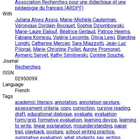
Association Recherches pour une didactique et une
pédagogie du français (ARDPF)
With
Juliana Alves Assis
,
Marie-Michèle Cauterman
,
Véronique Dordain-Bocquet
,
Sophie Dziombowski
,
Marie-Laure Elalouf
,
Béatrice Gerlaud
,
Patrice Heems
,
Fabiana Komesu
,
Valérie Lecomte
,
Olivia Lewi
,
Blandine
Longhi
,
Catherine Mercier
,
Sara Miazzotti
,
Jean-Luc
Pilorgé
,
Marie-Christine Pollet
,
Aurore Promonet
,
Aymeric Servet
,
Kathy Similowski
,
Corinne Souche
,
Journal
Recherches
ISSN
0295009X
Language
French
Tags
academic literacy
,
annotation
,
annotation gesture
,
assessment criteria
,
copy
,
correction
,
cursive reading
,
draft
,
educational dialogue
,
evaluate
,
evaluation
form/grid
,
formative evaluation
,
learning device
,
learning
to write
,
linear explanation
,
misunderstanding
,
paper
trail
,
playback
,
posture
,
school writing practice
,
summative evaluation
,
what students say
,
writing