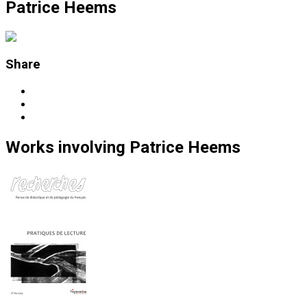
Patrice Heems
Share
Works
involving
Patrice Heems