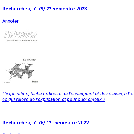
e
Recherches, n° 79/ 2
semestre 2023
Annoter
L'explication, tâche ordinaire de l'enseignant et des élèves, à l’o
ce qui relève de l’explication et pour quel enjeux ?
Read More
er
Recherches, n° 76/ 1
semestre 2022