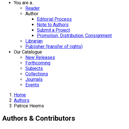
You are a...
Reader
Author
Editorial Process
Note to Authors
Submit a Project
Promotion, Distribution, Consignment
Librarian
Publisher (transfer of rights)
Our Catalogue
New Releases
Forthcoming
Subjects
Collections
Journals
Events
Home
Authors
Patrice Heems
Authors & Contributors