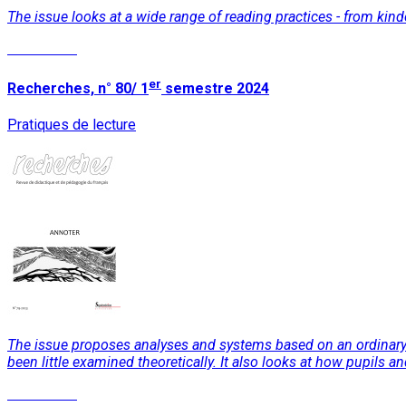
The issue looks at a wide range of reading practices - from kind
Read More
er
Recherches, n° 80/ 1
semestre 2024
Pratiques de lecture
The issue proposes analyses and systems based on an ordinary p
been little examined theoretically. It also looks at how pupils a
Read More