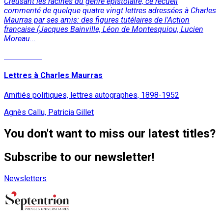
Creusant les racines du genre épistolaire, ce recueil
commenté de quelque quatre vingt lettres adressées à Charles
Maurras par ses amis: des figures tutélaires de l'Action
française (Jacques Bainville, Léon de Montesquiou, Lucien
Moreau...
Read More
Lettres à Charles Maurras
Amitiés politiques, lettres autographes, 1898-1952
Agnès Callu, Patricia Gillet
You don't want to miss our latest titles?
Subscribe to our newsletter!
Newsletters