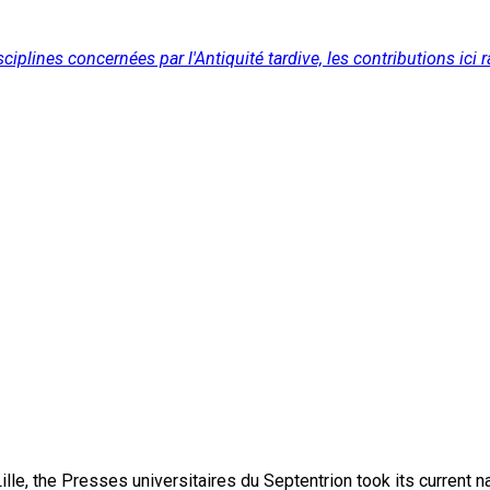
isciplines concernées par l'Antiquité tardive, les contributions i
lle, the Presses universitaires du Septentrion took its current 