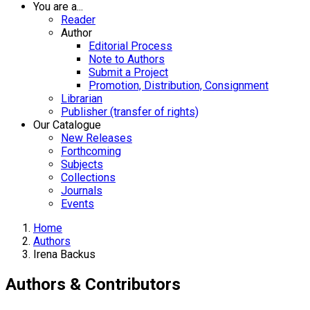
You are a...
Reader
Author
Editorial Process
Note to Authors
Submit a Project
Promotion, Distribution, Consignment
Librarian
Publisher (transfer of rights)
Our Catalogue
New Releases
Forthcoming
Subjects
Collections
Journals
Events
Home
Authors
Irena Backus
Authors & Contributors